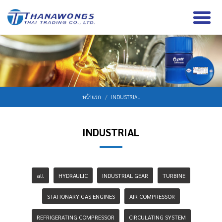
หน้าแรก
INDUSTRIAL
INDUSTRIAL
all
HYDRAULIC
INDUSTRIAL GEAR
TURBINE
STATIONARY GAS ENGINES
AIR COMPRESSOR
REFRIGERATING COMPRESSOR
CIRCULATING SYSTEM