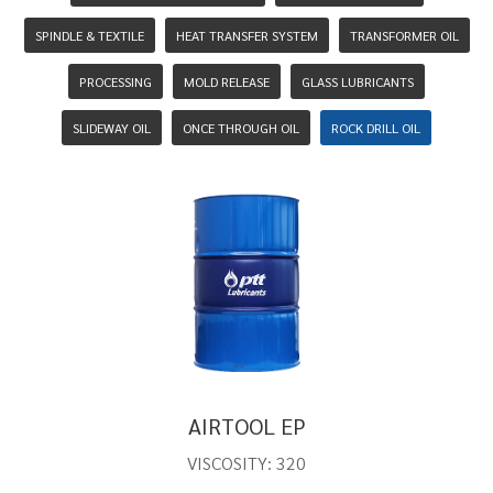
SPINDLE & TEXTILE
HEAT TRANSFER SYSTEM
TRANSFORMER OIL
PROCESSING
MOLD RELEASE
GLASS LUBRICANTS
SLIDEWAY OIL
ONCE THROUGH OIL
ROCK DRILL OIL
AIRTOOL EP
VISCOSITY: 320