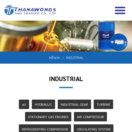
หน้าแรก
INDUSTRIAL
INDUSTRIAL
all
HYDRAULIC
INDUSTRIAL GEAR
TURBINE
STATIONARY GAS ENGINES
AIR COMPRESSOR
REFRIGERATING COMPRESSOR
CIRCULATING SYSTEM