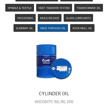
SPINDLE & TEXTILE
HEAT TRANSFER SYSTEM
TRANSFORMER OIL
PROCESSING
MOLD RELEASE
GLASS LUBRICANTS
SLIDEWAY OIL
ONCE THROUGH OIL
ROCK DRILL OIL
CYLINDER OIL
VISCOSITY: 50, 90, 250